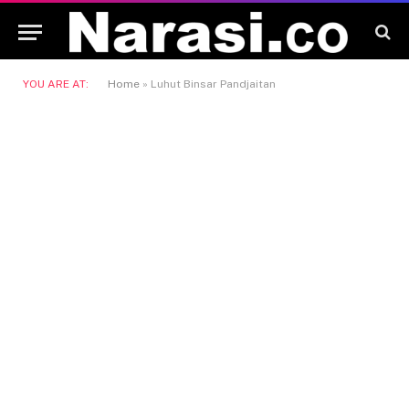
YOU ARE AT:
Home
»
Luhut Binsar Pandjaitan