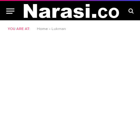
YOU ARE AT:
Home
»
Lukman