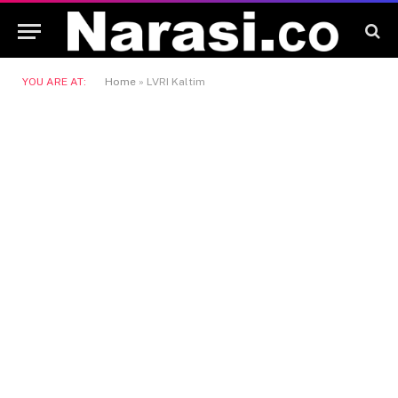
YOU ARE AT:
Home
»
LVRI Kaltim