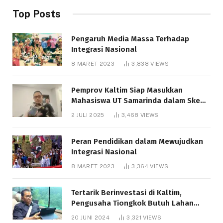
Top Posts
Pengaruh Media Massa Terhadap
Integrasi Nasional
8 MARET 2023
3,838
VIEWS
Pemprov Kaltim Siap Masukkan
Mahasiswa UT Samarinda dalam Skema
Bantuan Pendidikan Gratispol
2 JULI 2025
3,468
VIEWS
Peran Pendidikan dalam Mewujudkan
Integrasi Nasional
8 MARET 2023
3,364
VIEWS
Tertarik Berinvestasi di Kaltim,
Pengusaha Tiongkok Butuh Lahan
1.000 Hektare
20 JUNI 2024
3,321
VIEWS