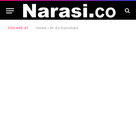
YOU ARE AT:
Home
»
M. Ali Ramdhani