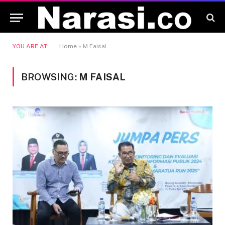
YOU ARE AT:
Home
»
M Faisal
BROWSING:
M FAISAL