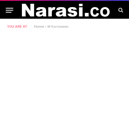
YOU ARE AT:
Home
»
M Kurniawan