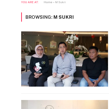
YOU ARE AT:
Home
»
M Sukri
BROWSING:
M SUKRI