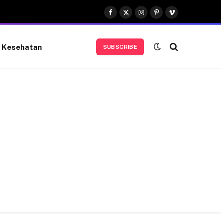
Facebook
X
Instagram
Pinterest
Vimeo
(Twitter)
Kesehatan
SUBSCRIBE