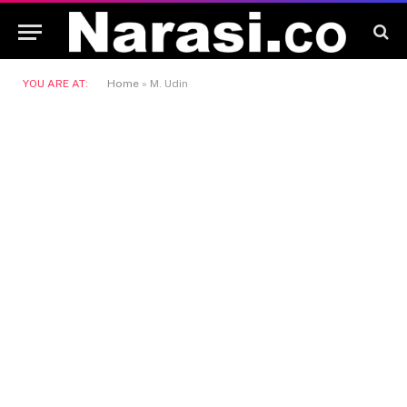
YOU ARE AT:
Home
»
M. Udin