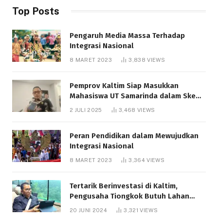
Top Posts
Pengaruh Media Massa Terhadap
Integrasi Nasional
8 MARET 2023
3,838
VIEWS
Pemprov Kaltim Siap Masukkan
Mahasiswa UT Samarinda dalam Skema
Bantuan Pendidikan Gratispol
2 JULI 2025
3,468
VIEWS
Peran Pendidikan dalam Mewujudkan
Integrasi Nasional
8 MARET 2023
3,364
VIEWS
Tertarik Berinvestasi di Kaltim,
Pengusaha Tiongkok Butuh Lahan
1.000 Hektare
20 JUNI 2024
3,321
VIEWS