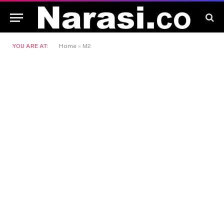
YOU ARE AT:
Home
»
M2