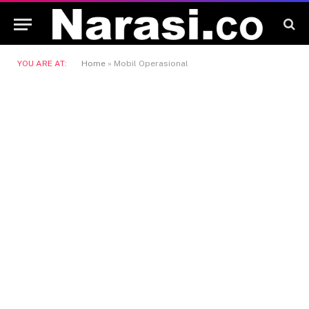
YOU ARE AT:
Home
»
Mobil Operasional