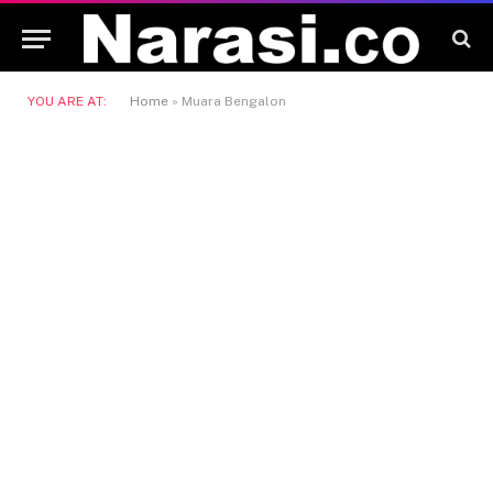
YOU ARE AT:
Home
»
Muara Bengalon