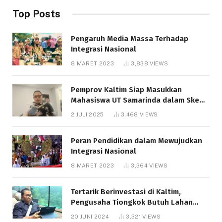
Top Posts
Pengaruh Media Massa Terhadap
Integrasi Nasional
8 MARET 2023
3,838
VIEWS
Pemprov Kaltim Siap Masukkan
Mahasiswa UT Samarinda dalam Skema
Bantuan Pendidikan Gratispol
2 JULI 2025
3,468
VIEWS
Peran Pendidikan dalam Mewujudkan
Integrasi Nasional
8 MARET 2023
3,364
VIEWS
Tertarik Berinvestasi di Kaltim,
Pengusaha Tiongkok Butuh Lahan
1.000 Hektare
20 JUNI 2024
3,321
VIEWS