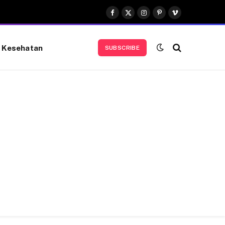
Facebook
X
Instagram
Pinterest
Vimeo
(Twitter)
Kesehatan
SUBSCRIBE