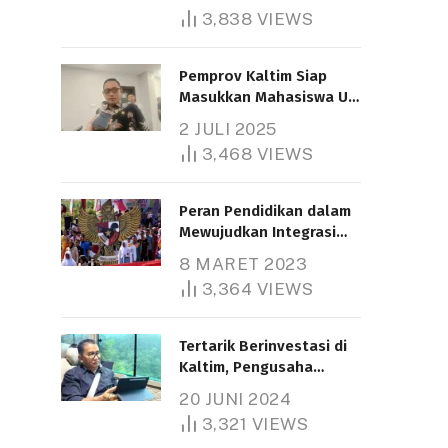
3,838
VIEWS
Pemprov Kaltim Siap
Masukkan Mahasiswa UT
Samarinda dalam Skema
2 JULI 2025
Bantuan Pendidikan
3,468
VIEWS
Gratispol
Peran Pendidikan dalam
Mewujudkan Integrasi
Nasional
8 MARET 2023
3,364
VIEWS
Tertarik Berinvestasi di
Kaltim, Pengusaha
Tiongkok Butuh Lahan
20 JUNI 2024
1.000 Hektare
3,321
VIEWS