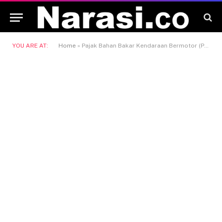
YOU ARE AT:
Home
»
Pajak Bahan Bakar Kendaraan Bermotor (PBBKB)