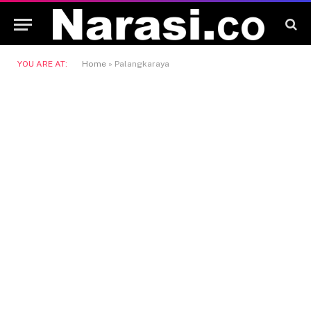
YOU ARE AT:
Home
»
Palangkaraya