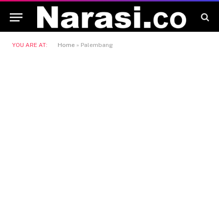
YOU ARE AT:
Home
»
Palembang