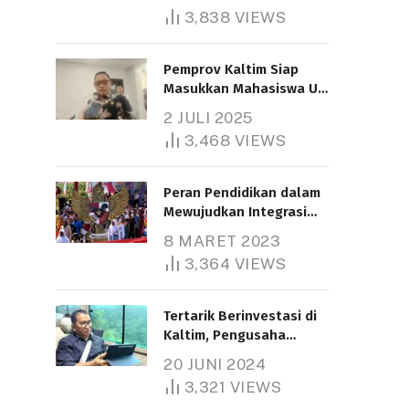
3,838
VIEWS
Pemprov Kaltim Siap
Masukkan Mahasiswa UT
Samarinda dalam Skema
2 JULI 2025
Bantuan Pendidikan
3,468
VIEWS
Gratispol
Peran Pendidikan dalam
Mewujudkan Integrasi
Nasional
8 MARET 2023
3,364
VIEWS
Tertarik Berinvestasi di
Kaltim, Pengusaha
Tiongkok Butuh Lahan
20 JUNI 2024
1.000 Hektare
3,321
VIEWS