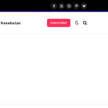
Facebook
X
Instagram
Pinterest
Vimeo
(Twitter)
Kesehatan
SUBSCRIBE