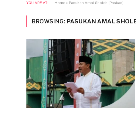
YOU ARE AT:
Home
»
Pasukan Amal Sholeh (Paskas)
BROWSING:
PASUKAN AMAL SHOLE