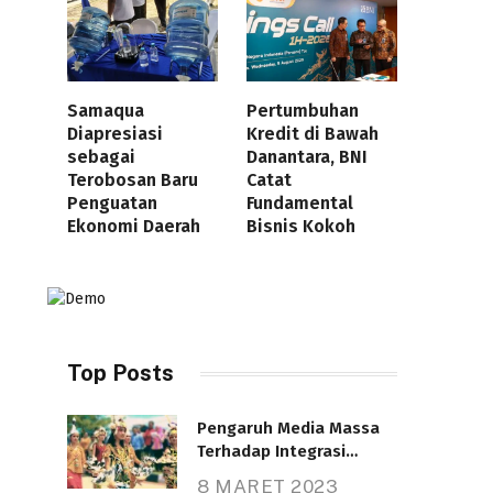
Samaqua
Pertumbuhan
Diapresiasi
Kredit di Bawah
sebagai
Danantara, BNI
Terobosan Baru
Catat
Penguatan
Fundamental
Ekonomi Daerah
Bisnis Kokoh
Top Posts
Pengaruh Media Massa
Terhadap Integrasi
Nasional
8 MARET 2023