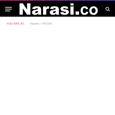
YOU ARE AT:
Home
»
PATEN