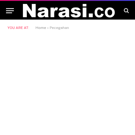
YOU ARE AT:
Home
»
Pecegahan