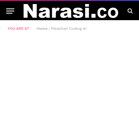
YOU ARE AT:
Home
»
Pelatihan Coding AI