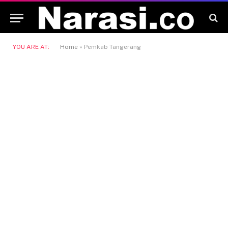
YOU ARE AT:
Home
»
Pemkab Tangerang