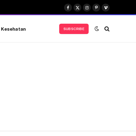
Facebook
X
Instagram
Pinterest
Vimeo
(Twitter)
Kesehatan
SUBSCRIBE