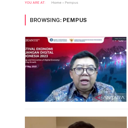
YOU ARE AT:
Home
»
Pempus
BROWSING:
PEMPUS