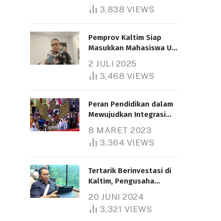
3,838
VIEWS
Pemprov Kaltim Siap
Masukkan Mahasiswa UT
Samarinda dalam Skema
2 JULI 2025
Bantuan Pendidikan
3,468
VIEWS
Gratispol
Peran Pendidikan dalam
Mewujudkan Integrasi
Nasional
8 MARET 2023
3,364
VIEWS
Tertarik Berinvestasi di
Kaltim, Pengusaha
Tiongkok Butuh Lahan
20 JUNI 2024
1.000 Hektare
3,321
VIEWS