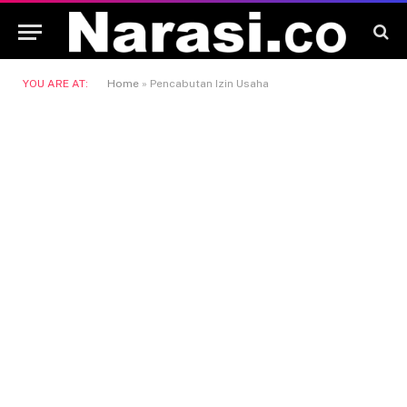
YOU ARE AT:
Home
»
Pencabutan Izin Usaha