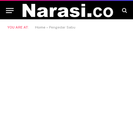
YOU ARE AT:
Home
»
Pengedar Sabu