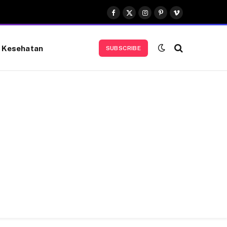
Facebook
X
Instagram
Pinterest
Vimeo
(Twitter)
Kesehatan
SUBSCRIBE