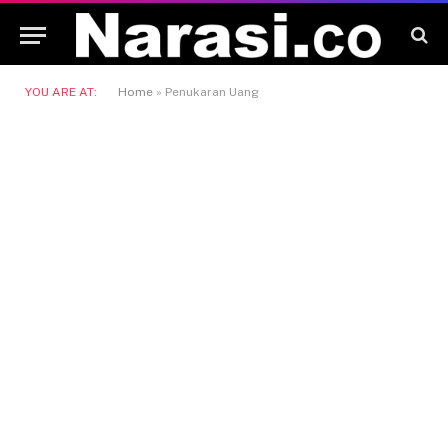
YOU ARE AT:
Home
»
Penukaran Uang