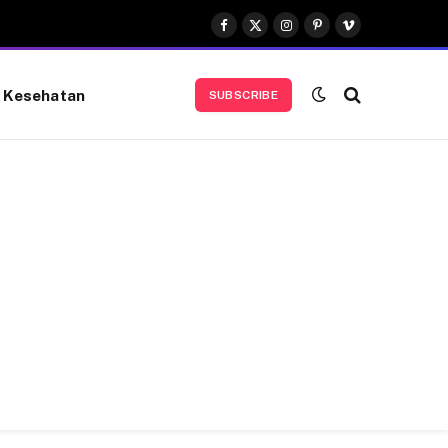
Facebook
X
Instagram
Pinterest
Vimeo
(Twitter)
Kesehatan
SUBSCRIBE