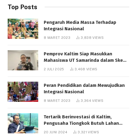
Top Posts
Pengaruh Media Massa Terhadap
Integrasi Nasional
8 MARET 2023
3,838
VIEWS
Pemprov Kaltim Siap Masukkan
Mahasiswa UT Samarinda dalam Skema
Bantuan Pendidikan Gratispol
2 JULI 2025
3,468
VIEWS
Peran Pendidikan dalam Mewujudkan
Integrasi Nasional
8 MARET 2023
3,364
VIEWS
Tertarik Berinvestasi di Kaltim,
Pengusaha Tiongkok Butuh Lahan
1.000 Hektare
20 JUNI 2024
3,321
VIEWS