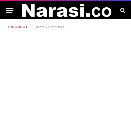
YOU ARE AT:
Home
»
Peparnas