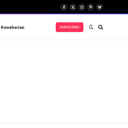
Facebook
X
Instagram
Pinterest
Vimeo
(Twitter)
Kesehatan
SUBSCRIBE