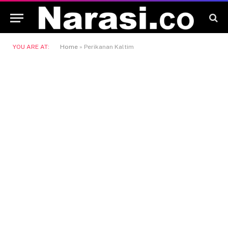
YOU ARE AT:
Home
»
Perikanan Kaltim