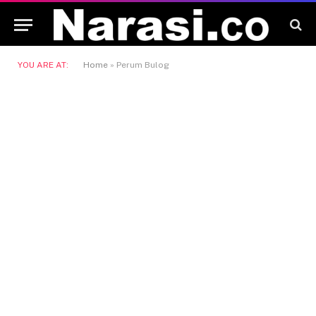
YOU ARE AT:
Home
»
Perum Bulog