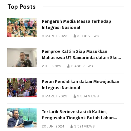
Top Posts
Pengaruh Media Massa Terhadap
Integrasi Nasional
8 MARET 2023
3,838
VIEWS
Pemprov Kaltim Siap Masukkan
Mahasiswa UT Samarinda dalam Skema
Bantuan Pendidikan Gratispol
2 JULI 2025
3,468
VIEWS
Peran Pendidikan dalam Mewujudkan
Integrasi Nasional
8 MARET 2023
3,364
VIEWS
Tertarik Berinvestasi di Kaltim,
Pengusaha Tiongkok Butuh Lahan
1.000 Hektare
20 JUNI 2024
3,321
VIEWS