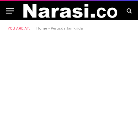
YOU ARE AT:
Home
»
Perusda Jamkrida