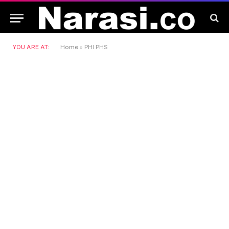
YOU ARE AT:
Home
»
PHI PHS