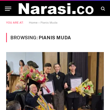
YOU ARE AT:
Home
»
Pianis Muda
BROWSING:
PIANIS MUDA