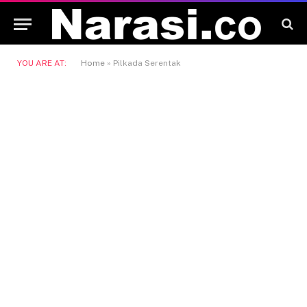
YOU ARE AT:
Home
»
Pilkada Serentak