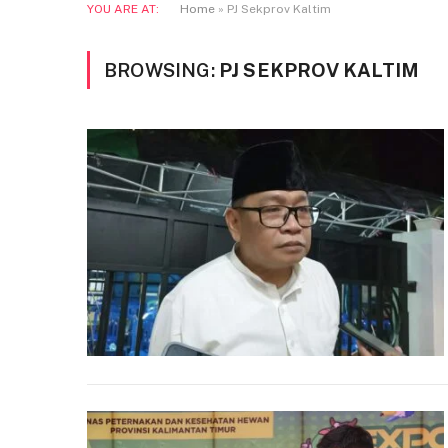
YOU ARE AT:
Home
»
PJ Sekprov Kaltim
BROWSING:
PJ SEKPROV KALTIM