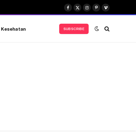
Facebook
X
Instagram
Pinterest
Vimeo
(Twitter)
Kesehatan
SUBSCRIBE