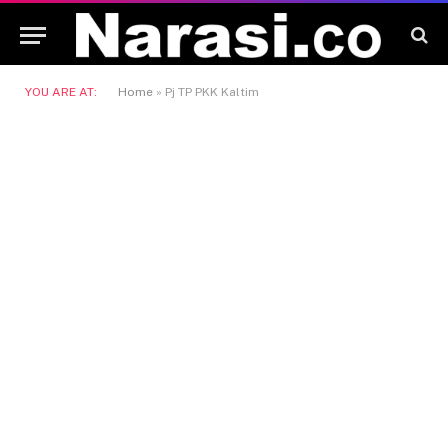
YOU ARE AT:
Home
»
Pj TP PKK Kaltim