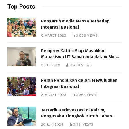
Top Posts
Pengaruh Media Massa Terhadap
Integrasi Nasional
8 MARET 2023
3,838
VIEWS
Pemprov Kaltim Siap Masukkan
Mahasiswa UT Samarinda dalam Skema
Bantuan Pendidikan Gratispol
2 JULI 2025
3,468
VIEWS
Peran Pendidikan dalam Mewujudkan
Integrasi Nasional
8 MARET 2023
3,364
VIEWS
Tertarik Berinvestasi di Kaltim,
Pengusaha Tiongkok Butuh Lahan
1.000 Hektare
20 JUNI 2024
3,321
VIEWS