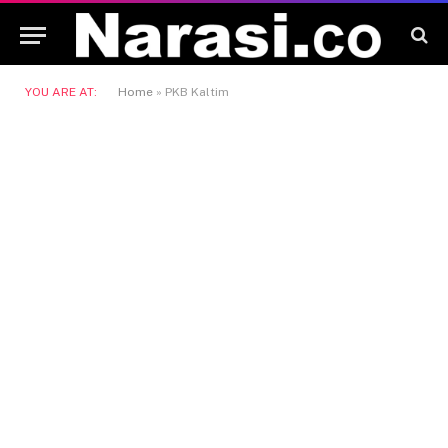
YOU ARE AT:
Home
»
PKB Kaltim