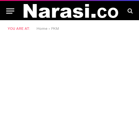
YOU ARE AT:
Home
»
PKM