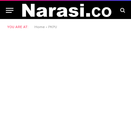
YOU ARE AT:
Home
»
PKPU