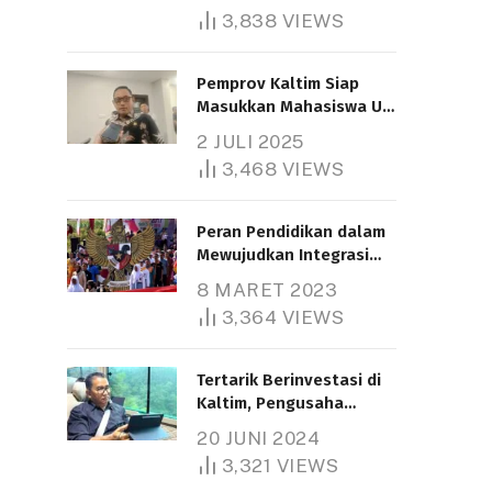
3,838
VIEWS
Pemprov Kaltim Siap
Masukkan Mahasiswa UT
Samarinda dalam Skema
2 JULI 2025
Bantuan Pendidikan
3,468
VIEWS
Gratispol
Peran Pendidikan dalam
Mewujudkan Integrasi
Nasional
8 MARET 2023
3,364
VIEWS
Tertarik Berinvestasi di
Kaltim, Pengusaha
Tiongkok Butuh Lahan
20 JUNI 2024
1.000 Hektare
3,321
VIEWS