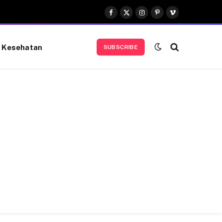
Facebook
X
Instagram
Pinterest
Vimeo
(Twitter)
Kesehatan
SUBSCRIBE