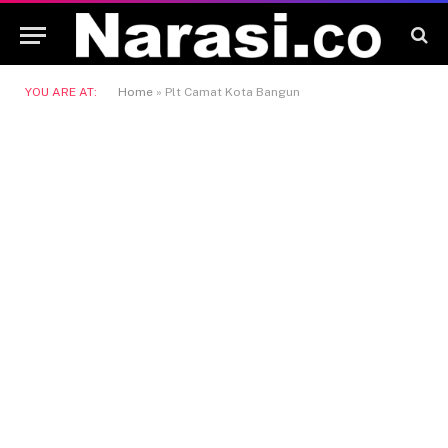
YOU ARE AT:
Home
»
Plt Camat Kota Bangun