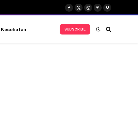
Facebook
X
Instagram
Pinterest
Vimeo
(Twitter)
Kesehatan
SUBSCRIBE