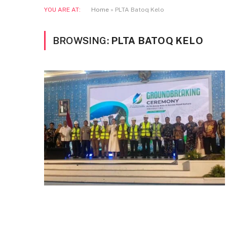
YOU ARE AT:
Home
»
PLTA Batoq Kelo
BROWSING:
PLTA BATOQ KELO