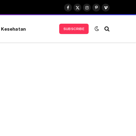
Facebook
X
Instagram
Pinterest
Vimeo
(Twitter)
Kesehatan
SUBSCRIBE