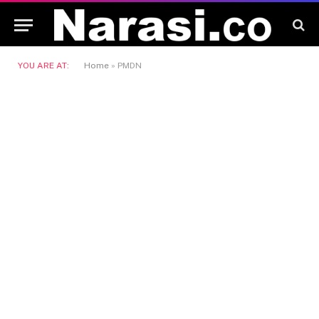
YOU ARE AT:
Home
»
PMDN