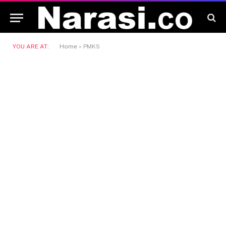
YOU ARE AT:
Home
»
PMKS