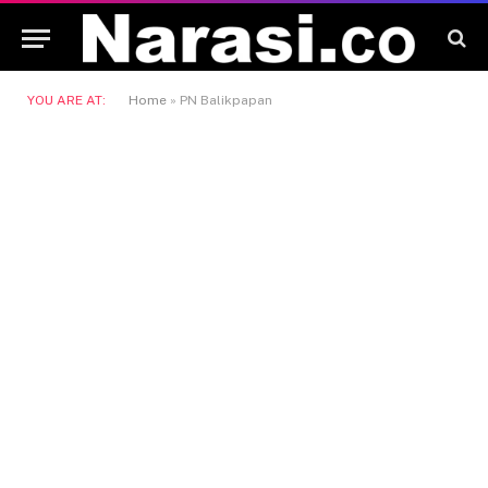
YOU ARE AT:
Home
»
PN Balikpapan