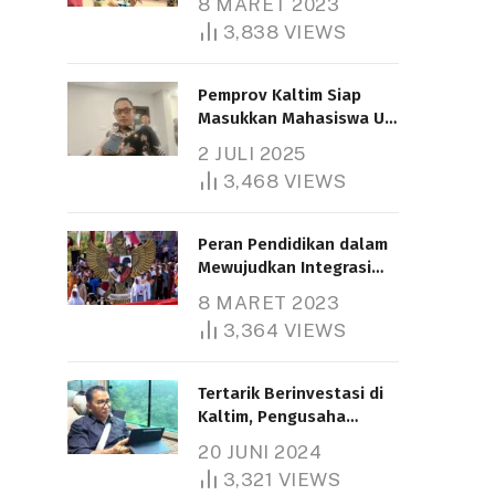
8 MARET 2023
3,838
VIEWS
Pemprov Kaltim Siap
Masukkan Mahasiswa UT
Samarinda dalam Skema
2 JULI 2025
Bantuan Pendidikan
3,468
VIEWS
Gratispol
Peran Pendidikan dalam
Mewujudkan Integrasi
Nasional
8 MARET 2023
3,364
VIEWS
Tertarik Berinvestasi di
Kaltim, Pengusaha
Tiongkok Butuh Lahan
20 JUNI 2024
1.000 Hektare
3,321
VIEWS