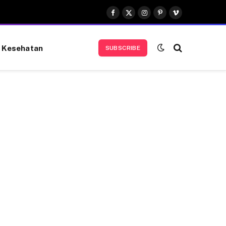
Facebook
X
Instagram
Pinterest
Vimeo
(Twitter)
Kesehatan
SUBSCRIBE