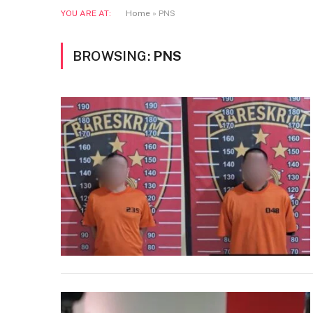
YOU ARE AT:
Home
»
PNS
BROWSING:
PNS