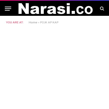
YOU ARE AT:
Home
»
POJK AP KAP