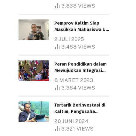
3,838
VIEWS
Pemprov Kaltim Siap
Masukkan Mahasiswa UT
Samarinda dalam Skema
2 JULI 2025
Bantuan Pendidikan
3,468
VIEWS
Gratispol
Peran Pendidikan dalam
Mewujudkan Integrasi
Nasional
8 MARET 2023
3,364
VIEWS
Tertarik Berinvestasi di
Kaltim, Pengusaha
Tiongkok Butuh Lahan
20 JUNI 2024
1.000 Hektare
3,321
VIEWS