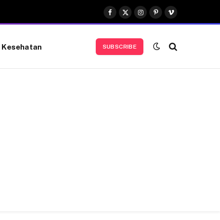
Facebook
X
Instagram
Pinterest
Vimeo
(Twitter)
Kesehatan
SUBSCRIBE