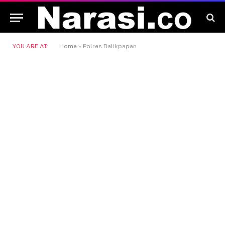
YOU ARE AT:
Home
»
Polres Balikpapan